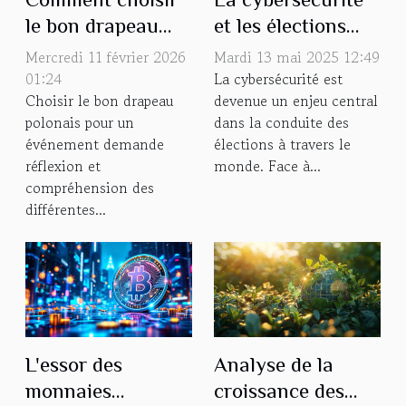
le bon drapeau
et les élections
polonais pour
mondiales
Mercredi 11 février 2026
Mardi 13 mai 2025 12:49
votre événement ?
influence,
01:24
La cybersécurité est
Choisir le bon drapeau
devenue un enjeu central
ingérence et
polonais pour un
dans la conduite des
intégrité
événement demande
élections à travers le
démocratique
réflexion et
monde. Face à...
compréhension des
différentes...
L'essor des
Analyse de la
monnaies
croissance des