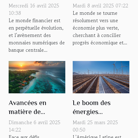
numériques de
économies vertes
Mercredi 16 avril 2025
Mardi 8 avril 2025 07:22
banque centrale
et leur impact sur
10:38
Le monde se tourne
Le monde financier est
résolument vers une
et leur potentiel
les marchés
en perpétuelle évolution,
économie plus verte,
global
globaux
et l'avènement des
cherchant à concilier
monnaies numériques de
progrès économique et...
banque centrale...
Avancées en
Le boom des
matière de
énergies
durabilité
renouvelables au
Dimanche 6 avril 2025
Mardi 25 mars 2025
Comment les
Chili un modèle
14:22
00:50
Face aux défis
L'Amérique Latine est