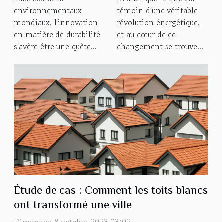
petites nations
pour l'Amérique
environnementaux
témoin d'une véritable
insulaires
Latine
mondiaux, l'innovation
révolution énergétique,
innovent
en matière de durabilité
et au cœur de ce
s'avère être une quête...
changement se trouve...
Étude de cas : Comment les toits blancs
ont transformé une ville
Dimanche 8 octobre 2023 03:02