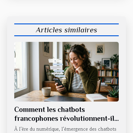
Articles similaires
Comment les chatbots
francophones révolutionnent-ils
l'interaction en ligne ?
À l’ère du numérique, l’émergence des chatbots