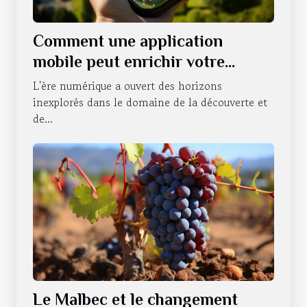
Comment une application
mobile peut enrichir votre
expérience lors de visites en
L'ère numérique a ouvert des horizons
sites naturels et légendaires
inexplorés dans le domaine de la découverte et
de...
Le Malbec et le changement