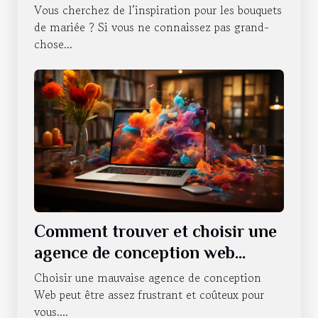
battre votre cœur tout au long
Vous cherchez de l’inspiration pour les bouquets
de l'année
de mariée ? Si vous ne connaissez pas grand-
chose...
Comment trouver et choisir une
agence de conception web
professionnelle ?
Choisir une mauvaise agence de conception
Web peut être assez frustrant et coûteux pour
vous....