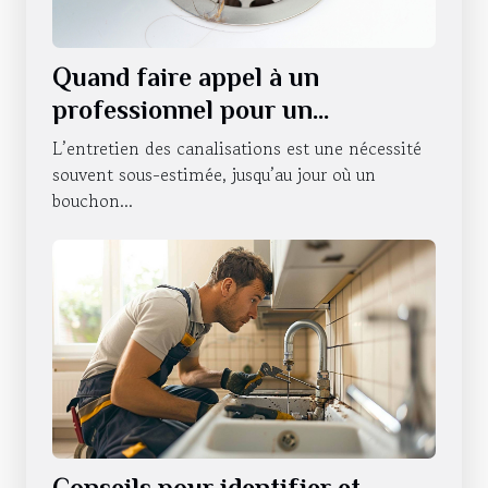
Quand faire appel à un
professionnel pour un
débouchage de canalisations à
L’entretien des canalisations est une nécessité
Strasbourg ?
souvent sous-estimée, jusqu’au jour où un
bouchon...
Conseils pour identifier et