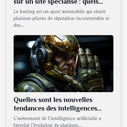
sur un site spécialisé : quels
sont les avantages qui en
Le karting est un sport automobile qui réunit
découlent ?
plusieurs pilotes de réputation incontestable et
des...
Quelles sont les nouvelles
tendances des intelligences
artificielles sur le statut du
L’avènement de l’intelligence artificielle a
NVIDIA ?
favorisé l’évolution de plusieurs...