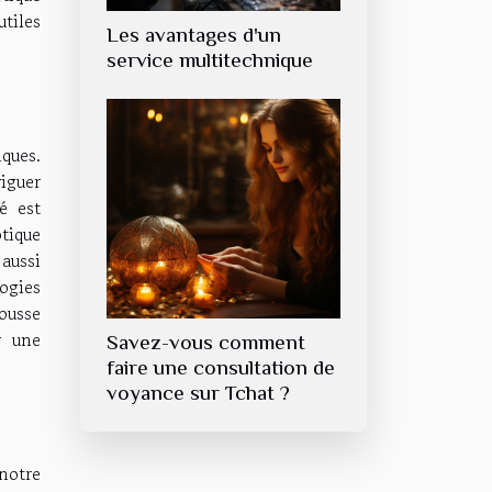
tiles
Les avantages d'un
service multitechnique
ques.
iguer
é est
otique
aussi
logies
ousse
r une
Savez-vous comment
faire une consultation de
voyance sur Tchat ?
notre