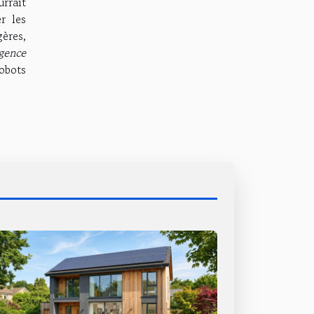
rrait
r les
ères,
gence
obots