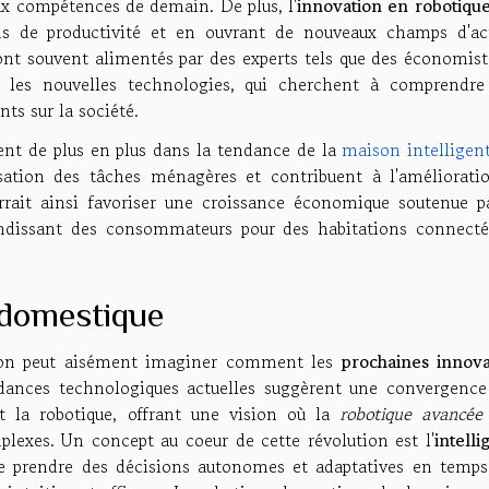
aux compétences de demain. De plus, l'
innovation en robotiqu
s de productivité et en ouvrant de nouveaux champs d'act
ont souvent alimentés par des experts tels que des économist
s les nouvelles technologies, qui cherchent à comprendre
ts sur la société.
rent de plus en plus dans la tendance de la
maison intelligen
isation des tâches ménagères et contribuent à l'améliorati
urrait ainsi favoriser une croissance économique soutenue p
andissant des consommateurs pour des habitations connecté
e domestique
 on peut aisément imaginer comment les
prochaines innova
ndances technologiques actuelles suggèrent une convergence
 et la robotique, offrant une vision où la
robotique avancée
plexes. Un concept au coeur de cette révolution est l'
intell
e prendre des décisions autonomes et adaptatives en temps 