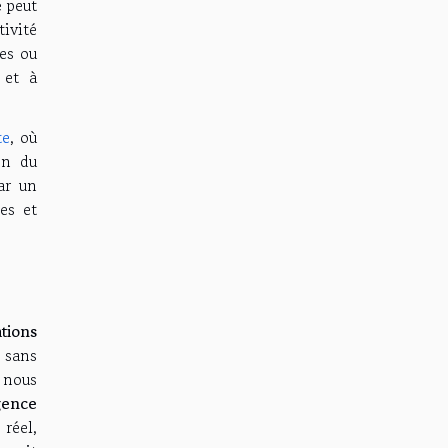
e
peut
ivité
es ou
 et à
te
, où
on du
ar un
es et
tions
 sans
nous
igence
réel,