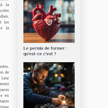
 à la
ncées
dien.
t les
de la
Le permis de former :
qu'est-ce c'est ?
nnées.
ion de
 Leur
ement
paces
he en
tants
tique