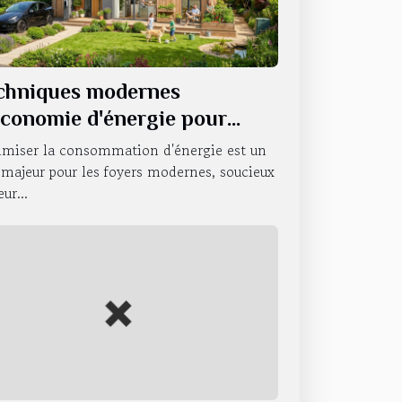
chniques modernes
économie d'énergie pour
yers
imiser la consommation d'énergie est un
 majeur pour les foyers modernes, soucieux
eur...