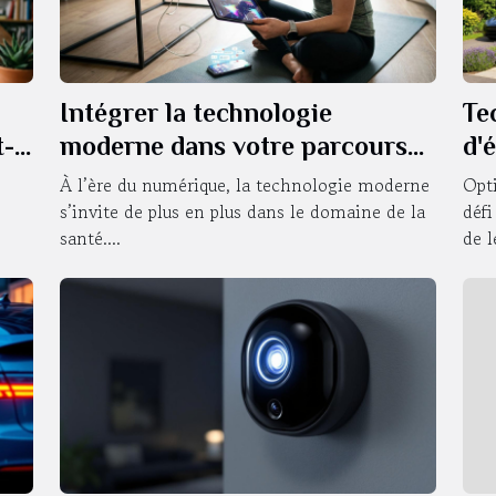
Intégrer la technologie
Te
t-
moderne dans votre parcours
d'
de santé : avantages et pièges
fo
À l’ère du numérique, la technologie moderne
Opt
s’invite de plus en plus dans le domaine de la
défi
santé....
de l