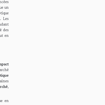
ncées
ue un
tique
. Les
endant
é des
ut en
mpact
arché
tique
aines
arché
,
ue en