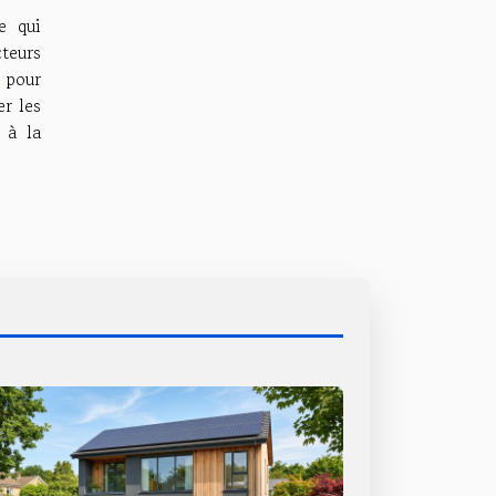
e qui
cteurs
 pour
r les
 à la