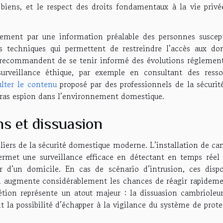
 biens, et le respect des droits fondamentaux à la vie privé
lement par une information préalable des personnes suscept
ns techniques qui permettent de restreindre l’accès aux do
té recommandent de se tenir informé des évolutions réglement
urveillance éthique, par exemple en consultant des resso
lter le contenu
proposé par des professionnels de la sécurité
éras espion dans l’environnement domestique.
ns et dissuasion
iliers de la sécurité domestique moderne. L’installation de c
permet une surveillance efficace en détectant en temps réel 
ur d’un domicile. En cas de scénario d’intrusion, ces dispos
ui augmente considérablement les chances de réagir rapideme
rétion représente un atout majeur : la dissuasion cambrioleur
uit la possibilité d’échapper à la vigilance du système de prot