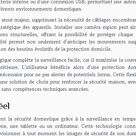
 batterie interne ou d’une connexion USB, permettant une auto
ifférents environnements domestiques.
 atout majeur, supprimant la nécessité de câblages encombran
atégique des appareils. Installer une caméra espion peut ain
ns structurelles, offrant la possibilité de protéger chaque 
ilité permet non seulement d’anticiper les mouvements susp
on des besoins évolutifs de la protection domicile.
ique complète la surveillance facile, car il maximise la couv
térieure. L’utilisateur bénéficie alors d’une protection dom
écessaire pour ne pas alerter de potentiels intrus. Cette flexi
 une solution de choix pour renforcer la sécurité maison, ave
e sans compétences techniques avancées.
éel
t la sécurité domestique grâce à la surveillance en temps 
ne, une tablette ou un ordinateur. Cette technologie conn
e visionner à tout moment les images de sécurité de son domi