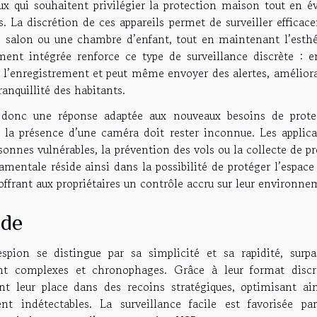
ux qui souhaitent privilégier la protection maison tout en év
s. La discrétion de ces appareils permet de surveiller effica
un salon ou une chambre d’enfant, tout en maintenant l’esthé
ment intégrée renforce ce type de surveillance discrète : e
 l’enregistrement et peut même envoyer des alertes, améliora
anquillité des habitants.
ffre donc une réponse adaptée aux nouveaux besoins de prote
a présence d’une caméra doit rester inconnue. Les applica
onnes vulnérables, la prévention des vols ou la collecte de p
amentale réside ainsi dans la possibilité de protéger l’espace
 offrant aux propriétaires un contrôle accru sur leur environne
ide
pion se distingue par sa simplicité et sa rapidité, surpa
nt complexes et chronophages. Grâce à leur format discr
nt leur place dans des recoins stratégiques, optimisant ain
t indétectables. La surveillance facile est favorisée pa