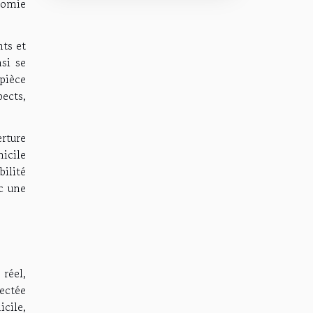
nomie
ts et
si se
pièce
ects,
erture
icile
bilité
c une
réel,
ectée
cile,