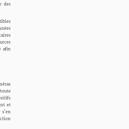
e des
ibles
nnées
aires
urces
 afin
améras
toute
itifs
nt et
 s’en
ection