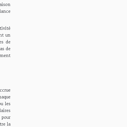
maison
lance
ivité
nt un
es de
cas de
mement
ccrue
chaque
ou les
laires
, pour
tre la