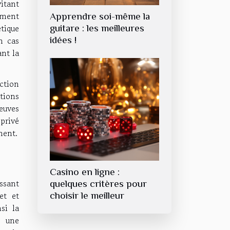
itant
cement
Apprendre soi-même la
tique
guitare : les meilleures
idées !
n cas
nt la
ction
tions
reuves
 privé
ment.
Casino en ligne :
ssant
quelques critères pour
et et
choisir le meilleur
si la
r une