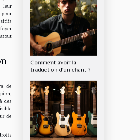
 leur
 pour
itifs
foyer
atout
on
Comment avoir la
traduction d'un chant ?
ra de
spion,
à des
isible
ur de
roits