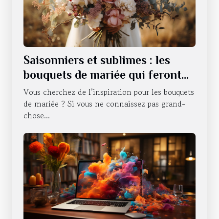
Saisonniers et sublimes : les
bouquets de mariée qui feront
battre votre cœur tout au long
Vous cherchez de l’inspiration pour les bouquets
de l'année
de mariée ? Si vous ne connaissez pas grand-
chose...