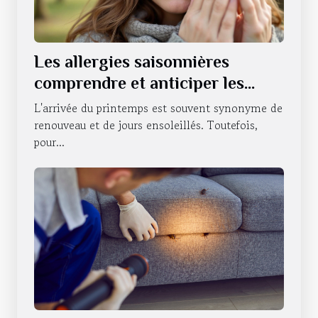
Les allergies saisonnières
comprendre et anticiper les
symptômes pour un confort au
L'arrivée du printemps est souvent synonyme de
quotidien
renouveau et de jours ensoleillés. Toutefois,
pour...