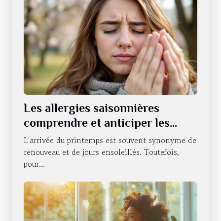
Les allergies saisonnières
comprendre et anticiper les
symptômes pour un confort au
L'arrivée du printemps est souvent synonyme de
quotidien
renouveau et de jours ensoleillés. Toutefois,
pour...