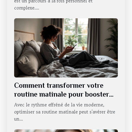
transformation corporelle
est un parcours à la fois personnel et
complexe....
Comment transformer votre
routine matinale pour booster
votre énergie
Avec le rythme effréné de la vie moderne,
optimiser sa routine matinale peut s'avérer être
un...