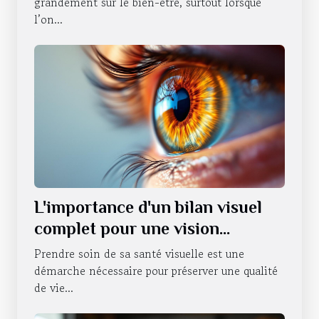
grandement sur le bien-être, surtout lorsque
l’on...
L'importance d'un bilan visuel
complet pour une vision
optimale
Prendre soin de sa santé visuelle est une
démarche nécessaire pour préserver une qualité
de vie...