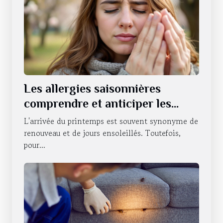
Les allergies saisonnières
comprendre et anticiper les
symptômes pour un confort au
L'arrivée du printemps est souvent synonyme de
quotidien
renouveau et de jours ensoleillés. Toutefois,
pour...