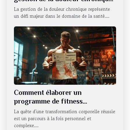
efficacité et applications
La gestion de la douleur chronique représente
un défi majeur dans le domaine de la santé....
Comment élaborer un
programme de fitness
personnalisé pour une
La quête d'une transformation corporelle réussie
transformation corporelle
est un parcours à la fois personnel et
complexe....