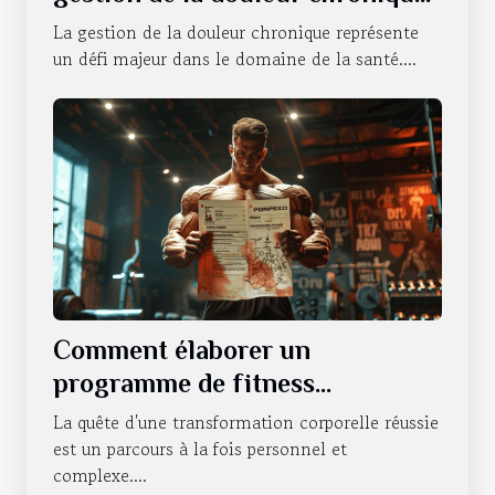
efficacité et applications
La gestion de la douleur chronique représente
un défi majeur dans le domaine de la santé....
Comment élaborer un
programme de fitness
personnalisé pour une
La quête d'une transformation corporelle réussie
transformation corporelle
est un parcours à la fois personnel et
complexe....