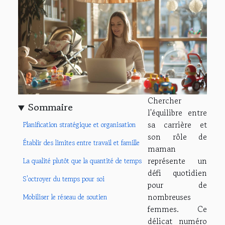
Chercher
Sommaire
l'équilibre entre
sa carrière et
Planification stratégique et organisation
son rôle de
Établir des limites entre travail et famille
maman
représente un
La qualité plutôt que la quantité de temps
défi quotidien
S'octroyer du temps pour soi
pour de
nombreuses
Mobiliser le réseau de soutien
femmes. Ce
délicat numéro