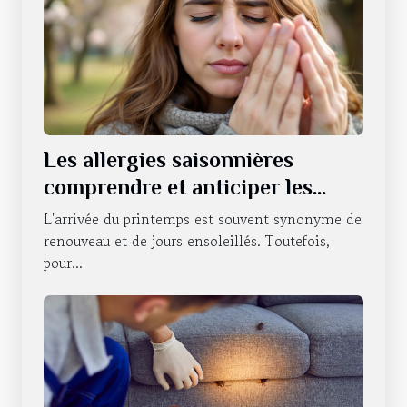
Les allergies saisonnières
comprendre et anticiper les
symptômes pour un confort au
L'arrivée du printemps est souvent synonyme de
quotidien
renouveau et de jours ensoleillés. Toutefois,
pour...