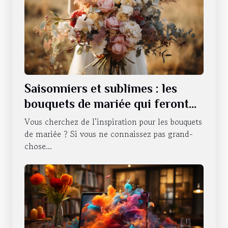
Saisonniers et sublimes : les
bouquets de mariée qui feront
battre votre cœur tout au long
Vous cherchez de l’inspiration pour les bouquets
de l'année
de mariée ? Si vous ne connaissez pas grand-
chose...