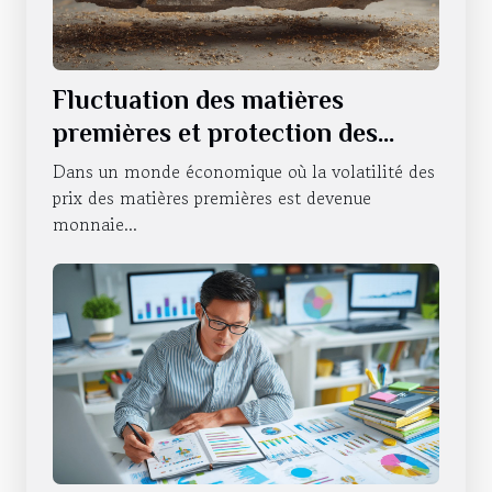
Fluctuation des matières
premières et protection des
investissements Comment se
Dans un monde économique où la volatilité des
couvrir contre l'instabilité
prix des matières premières est devenue
monnaie...