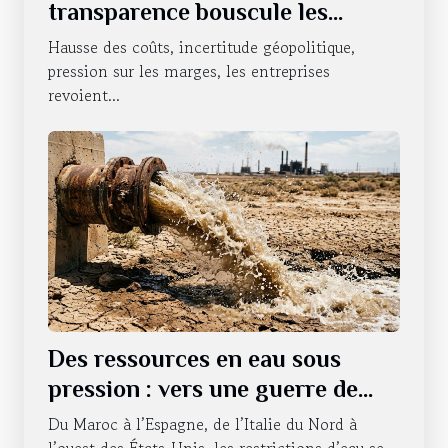
transparence bouscule les
habitudes des entreprises
Hausse des coûts, incertitude géopolitique,
pression sur les marges, les entreprises
revoient...
Des ressources en eau sous
pression : vers une guerre de
l’accessibilité ?
Du Maroc à l’Espagne, de l’Italie du Nord à
l’ouest des États-Unis, les restrictions d’eau se...