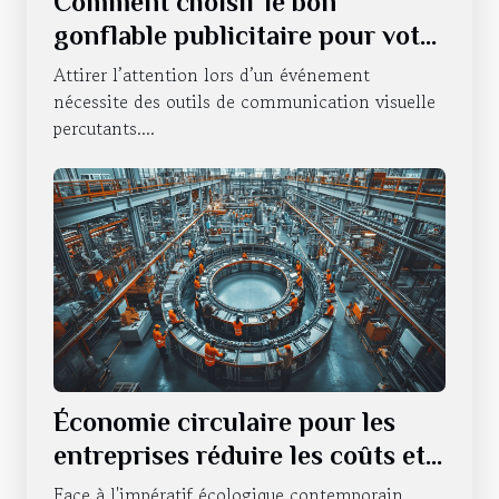
Comment choisir le bon
gonflable publicitaire pour votre
événement ?
Attirer l’attention lors d’un événement
nécessite des outils de communication visuelle
percutants....
Économie circulaire pour les
entreprises réduire les coûts et
l'impact environnemental
Face à l'impératif écologique contemporain,