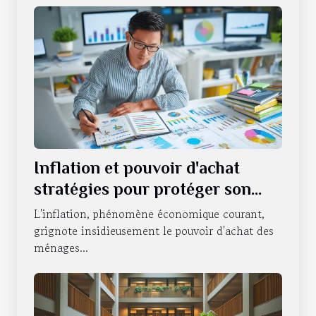
Inflation et pouvoir d'achat
stratégies pour protéger son
portefeuille en période
L'inflation, phénomène économique courant,
d'incertitude économique
grignote insidieusement le pouvoir d'achat des
ménages...