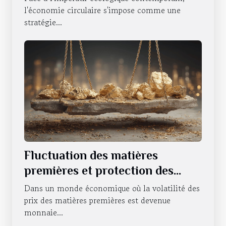
l'économie circulaire s'impose comme une
stratégie...
Fluctuation des matières
premières et protection des
investissements Comment se
Dans un monde économique où la volatilité des
couvrir contre l'instabilité
prix des matières premières est devenue
monnaie...