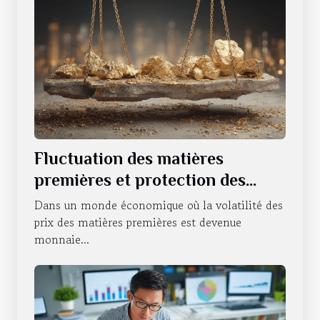
Fluctuation des matières
premières et protection des
investissements Comment se
Dans un monde économique où la volatilité des
couvrir contre l'instabilité
prix des matières premières est devenue
monnaie...