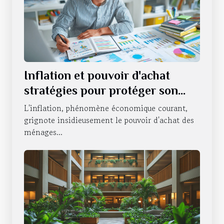
Inflation et pouvoir d'achat
stratégies pour protéger son
portefeuille en période
L'inflation, phénomène économique courant,
d'incertitude économique
grignote insidieusement le pouvoir d'achat des
ménages...