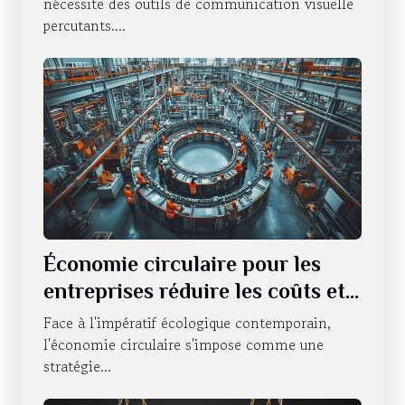
nécessite des outils de communication visuelle
percutants....
Économie circulaire pour les
entreprises réduire les coûts et
l'impact environnemental
Face à l'impératif écologique contemporain,
l'économie circulaire s'impose comme une
stratégie...