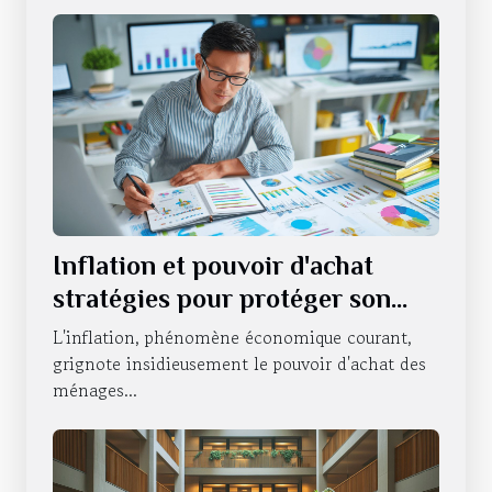
Inflation et pouvoir d'achat
stratégies pour protéger son
portefeuille en période
L'inflation, phénomène économique courant,
d'incertitude économique
grignote insidieusement le pouvoir d'achat des
ménages...