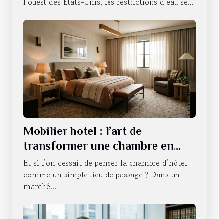
l’ouest des États-Unis, les restrictions d’eau se...
Mobilier hotel : l’art de
transformer une chambre en
expérience sensorielle
Et si l’on cessait de penser la chambre d’hôtel
comme un simple lieu de passage ? Dans un
marché...