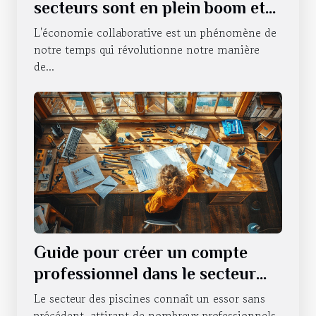
secteurs sont en plein boom et
pourquoi
L'économie collaborative est un phénomène de
notre temps qui révolutionne notre manière
de...
Guide pour créer un compte
professionnel dans le secteur
des piscines
Le secteur des piscines connaît un essor sans
précédent, attirant de nombreux professionnels