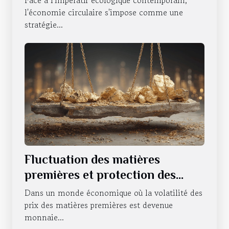
Face à l'impératif écologique contemporain,
l'économie circulaire s'impose comme une
stratégie...
Fluctuation des matières
premières et protection des
investissements Comment se
Dans un monde économique où la volatilité des
couvrir contre l'instabilité
prix des matières premières est devenue
monnaie...