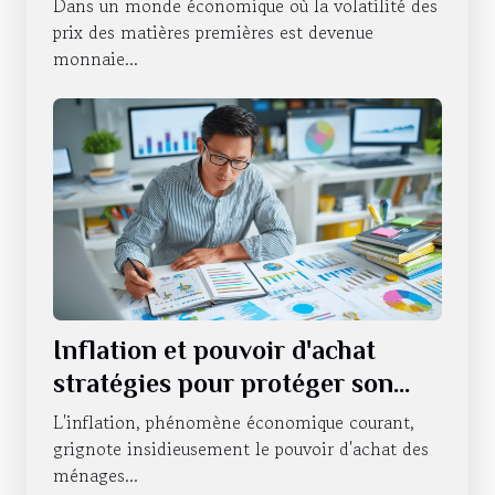
Dans un monde économique où la volatilité des
couvrir contre l'instabilité
prix des matières premières est devenue
monnaie...
Inflation et pouvoir d'achat
stratégies pour protéger son
portefeuille en période
L'inflation, phénomène économique courant,
d'incertitude économique
grignote insidieusement le pouvoir d'achat des
ménages...