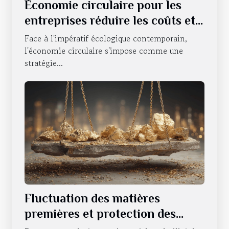
Économie circulaire pour les
entreprises réduire les coûts et
l'impact environnemental
Face à l'impératif écologique contemporain,
l'économie circulaire s'impose comme une
stratégie...
Fluctuation des matières
premières et protection des
investissements Comment se