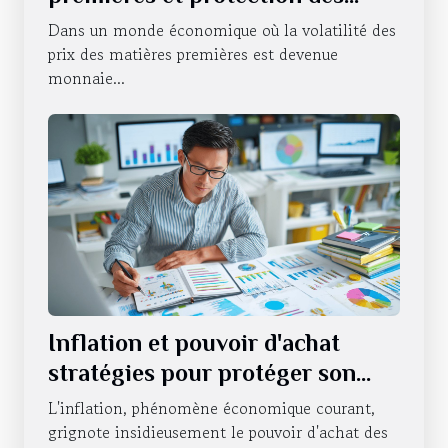
investissements Comment se
Dans un monde économique où la volatilité des
couvrir contre l'instabilité
prix des matières premières est devenue
monnaie...
Inflation et pouvoir d'achat
stratégies pour protéger son
portefeuille en période
L'inflation, phénomène économique courant,
d'incertitude économique
grignote insidieusement le pouvoir d'achat des