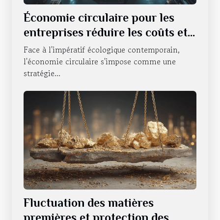
Économie circulaire pour les
entreprises réduire les coûts et
l'impact environnemental
Face à l'impératif écologique contemporain,
l'économie circulaire s'impose comme une
stratégie...
Fluctuation des matières
premières et protection des