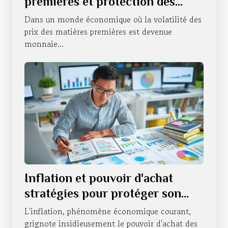
premières et protection des
investissements Comment se
Dans un monde économique où la volatilité des
couvrir contre l'instabilité
prix des matières premières est devenue
monnaie...
Inflation et pouvoir d'achat
stratégies pour protéger son
portefeuille en période
L'inflation, phénomène économique courant,
d'incertitude économique
grignote insidieusement le pouvoir d'achat des