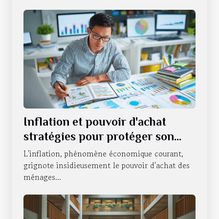
Inflation et pouvoir d'achat
stratégies pour protéger son
portefeuille en période
L'inflation, phénomène économique courant,
d'incertitude économique
grignote insidieusement le pouvoir d'achat des
ménages...