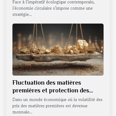
l'impact environnemental
Face à l'impératif écologique contemporain,
l'économie circulaire s'impose comme une
stratégie...
Fluctuation des matières
premières et protection des
investissements Comment se
Dans un monde économique où la volatilité des
couvrir contre l'instabilité
prix des matières premières est devenue
monnaie...