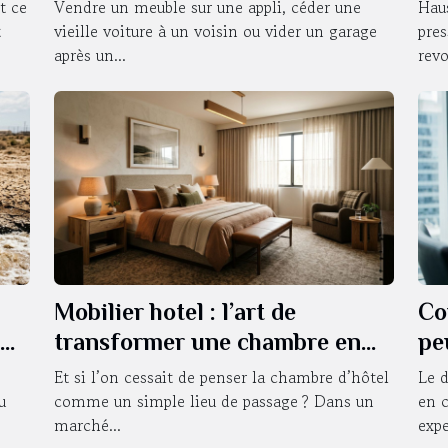
s’en défaire ?
ha
t ce
Vendre un meuble sur une appli, céder une
Haus
t
vieille voiture à un voisin ou vider un garage
pres
après un...
revo
Mobilier hotel : l’art de
Co
transformer une chambre en
pe
expérience sensorielle
en
Et si l’on cessait de penser la chambre d’hôtel
Le d
u
comme un simple lieu de passage ? Dans un
en c
marché...
expe