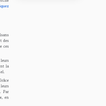
erche
iquez
isans
t des
e ces
leurs
nt la
el.
Grâce
leurs
. Par
e, en