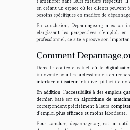
s’améliorer dans leurs métiers respectifs.
en créant un espace où les clients peuvent f
besoins spécifiques en matière de dépannage
En conclusion, Depannage.org a eu un im
élargissant les perspectives d’emploi, en
professionnel, ce site a prouvé son importa
Comment Depannage.org 
Dans le contexte actuel où la
digitalisati
innovante pour les professionnels en reche
interface utilisateur
intuitive qui facilite n
En
addition
, l’
accessibilité
à des
emplois qua
dernier, basé sur un
algorithme de matchm
correspondent précisément à leurs compétenc
d’emploi
plus efficace
et moins laborieuse.
Pour conclure, depannage.org est un outi