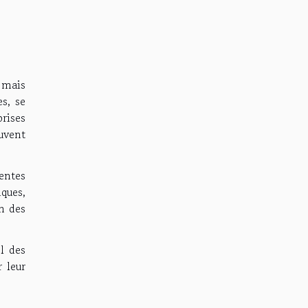
 mais
s, se
rises
euvent
entes
ques,
n des
l des
r leur