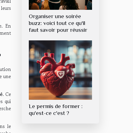
avail
 leurs
Organiser une soirée
buzz: voici tout ce qu'il
e. En
faut savoir pour réussir
ement
?
ution
e une
ié
. Ce
s qui
Le permis de former :
erche
qu'est-ce c'est ?
ns le