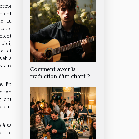
forme
ement
ne du
ette
ement
ploi,
le et
web a
s aux
Comment avoir la
traduction d'un chant ?
e. En
ation
g ont
ciens
e à sa
et de