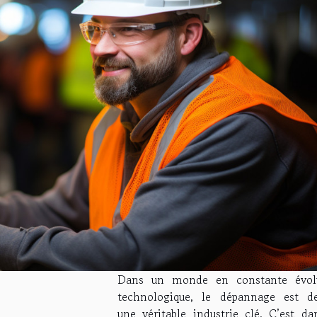
Dans un monde en constante évol
technologique, le dépannage est d
une véritable industrie clé. C’est da