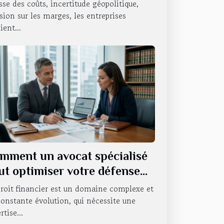
bitudes des entreprises
se des coûts, incertitude géopolitique,
sion sur les marges, les entreprises
ient...
mment un avocat spécialisé
ut optimiser votre défense
 droit financier ?
roit financier est un domaine complexe et
onstante évolution, qui nécessite une
rtise...