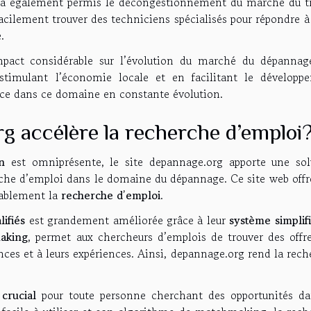
 Il a également permis le décongestionnement du marché du tr
acilement trouver des techniciens spécialisés pour répondre à
.
pact considérable sur l’évolution du marché du dépannag
 stimulant l’économie locale et en facilitant le développ
nce dans ce domaine en constante évolution.
accélère la recherche d’emploi
on
est omniprésente, le site depannage.org apporte une sol
rche d’emploi dans le domaine du dépannage. Ce site web offr
otablement la
recherche d’emploi
.
lifiés
est grandement améliorée grâce à leur
système simplif
aking
, permet aux chercheurs d’emplois de trouver des offre
es et à leurs expériences. Ainsi, depannage.org rend la rech
l
crucial
pour toute personne cherchant des opportunités da