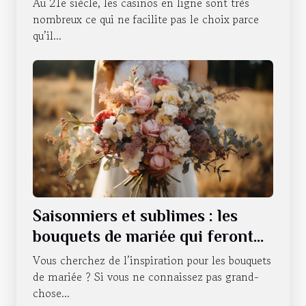
Au 21e siècle, les casinos en ligne sont très
nombreux ce qui ne facilite pas le choix parce
qu’il...
Saisonniers et sublimes : les
bouquets de mariée qui feront
battre votre cœur tout au long
Vous cherchez de l’inspiration pour les bouquets
de l'année
de mariée ? Si vous ne connaissez pas grand-
chose...