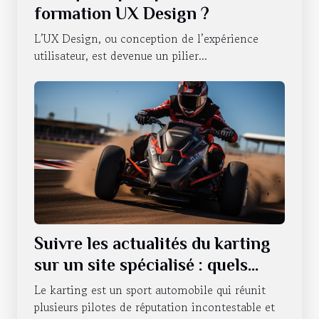
formation UX Design ?
L’UX Design, ou conception de l’expérience
utilisateur, est devenue un pilier...
Suivre les actualités du karting
sur un site spécialisé : quels
sont les avantages qui en
Le karting est un sport automobile qui réunit
découlent ?
plusieurs pilotes de réputation incontestable et