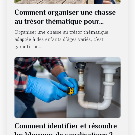
Comment organiser une chasse
au trésor thématique pour
enfants de différents âges ?
Organiser une chasse au trésor thématique
adaptée à des enfants d’âges variés, c’est
garantir un...
Comment identifier et résoudre
les blocages de canalisations ?