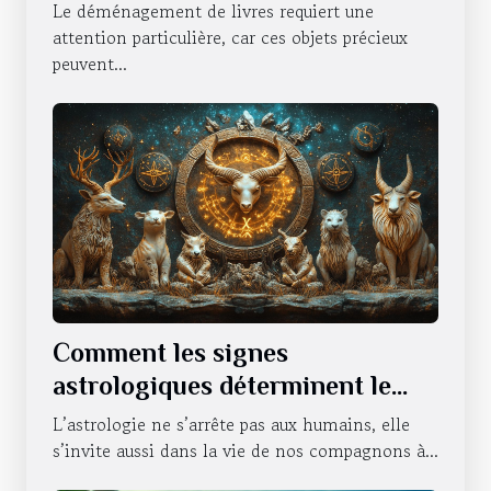
déménagement de livres
Le déménagement de livres requiert une
attention particulière, car ces objets précieux
peuvent...
Comment les signes
astrologiques déterminent le
caractère de nos animaux
L’astrologie ne s’arrête pas aux humains, elle
domestiques
s’invite aussi dans la vie de nos compagnons à...