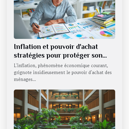
Inflation et pouvoir d'achat
stratégies pour protéger son
portefeuille en période
L'inflation, phénomène économique courant,
d'incertitude économique
grignote insidieusement le pouvoir d'achat des
ménages...