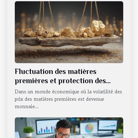
Fluctuation des matières
premières et protection des
investissements Comment se
Dans un monde économique où la volatilité des
couvrir contre l'instabilité
prix des matières premières est devenue
monnaie...