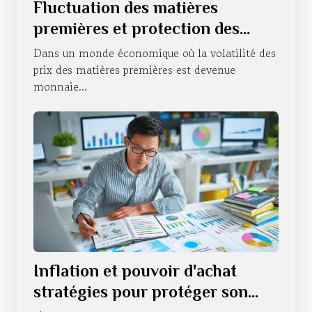
Fluctuation des matières
premières et protection des
investissements Comment se
Dans un monde économique où la volatilité des
couvrir contre l'instabilité
prix des matières premières est devenue
monnaie...
Inflation et pouvoir d'achat
stratégies pour protéger son