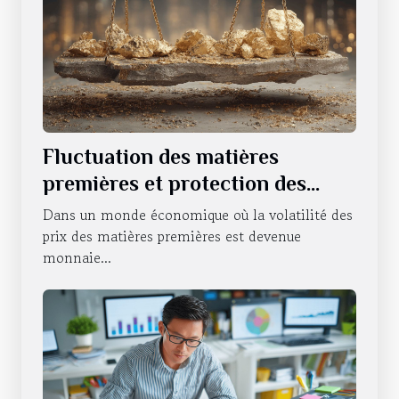
Fluctuation des matières
premières et protection des
investissements Comment se
Dans un monde économique où la volatilité des
couvrir contre l'instabilité
prix des matières premières est devenue
monnaie...