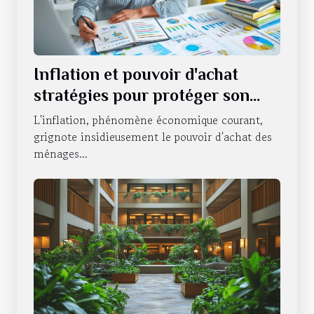
Inflation et pouvoir d'achat
stratégies pour protéger son
portefeuille en période
L'inflation, phénomène économique courant,
d'incertitude économique
grignote insidieusement le pouvoir d'achat des
ménages...