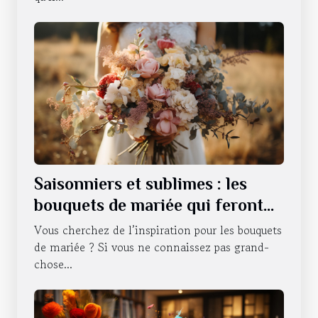
Saisonniers et sublimes : les
bouquets de mariée qui feront
battre votre cœur tout au long
Vous cherchez de l’inspiration pour les bouquets
de l'année
de mariée ? Si vous ne connaissez pas grand-
chose...