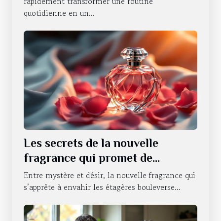
rapidement transformer une routine
quotidienne en un...
Les secrets de la nouvelle
fragrance qui promet de
révolutionner la séduction
Entre mystère et désir, la nouvelle fragrance qui
s’apprête à envahir les étagères bouleverse...