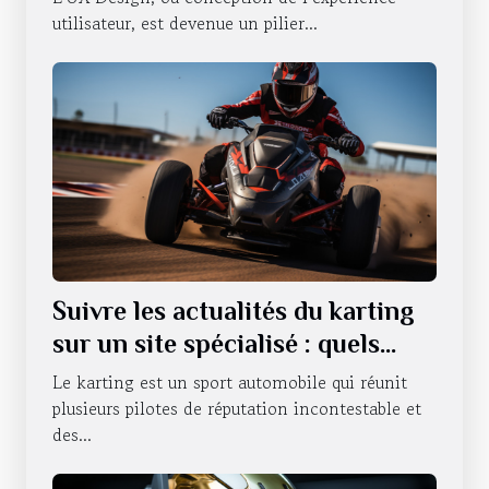
utilisateur, est devenue un pilier...
Suivre les actualités du karting
sur un site spécialisé : quels
sont les avantages qui en
Le karting est un sport automobile qui réunit
découlent ?
plusieurs pilotes de réputation incontestable et
des...