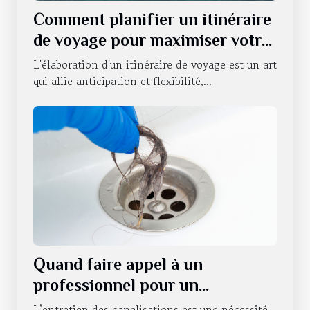
Comment planifier un itinéraire
de voyage pour maximiser votre
expérience
L'élaboration d'un itinéraire de voyage est un art
qui allie anticipation et flexibilité,...
Quand faire appel à un
professionnel pour un
débouchage de canalisations à
L’entretien des canalisations est une nécessité