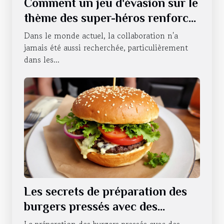
Comment un jeu d'évasion sur le
thème des super-héros renforce
le travail d'équipe ?
Dans le monde actuel, la collaboration n'a
jamais été aussi recherchée, particulièrement
dans les...
Les secrets de préparation des
burgers pressés avec des
ingrédients locaux