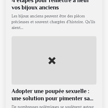
4 étapes pour remettre à neuf
vos bijoux anciens
Les bijoux anciens peuvent être des pièces
précieuses et souvent chargées d’histoire. Qu’ils
aient...
Adopter une poupée sexuelle :
une solution pour pimenter sa
vie sexuelle ?
De nombreuses polémiques se soulèvent autour