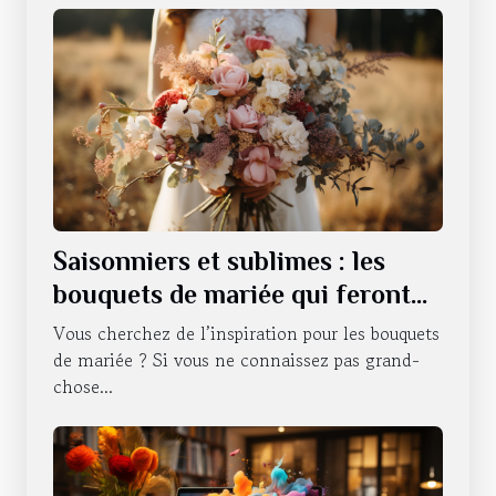
Saisonniers et sublimes : les
bouquets de mariée qui feront
battre votre cœur tout au long
Vous cherchez de l’inspiration pour les bouquets
de l'année
de mariée ? Si vous ne connaissez pas grand-
chose...