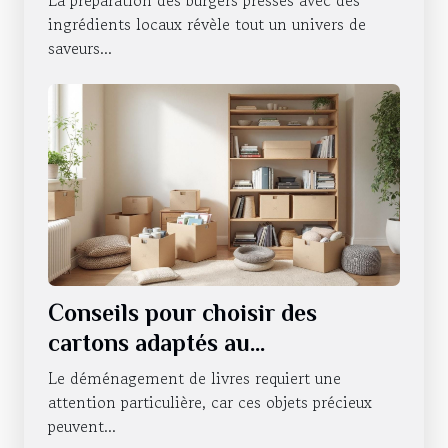
La préparation des burgers pressés avec des
ingrédients locaux révèle tout un univers de
saveurs...
Conseils pour choisir des
cartons adaptés au
déménagement de livres
Le déménagement de livres requiert une
attention particulière, car ces objets précieux
peuvent...