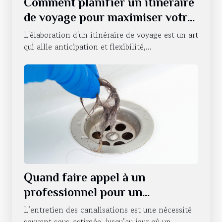
Comment planifier un itinéraire
de voyage pour maximiser votre
expérience
L'élaboration d'un itinéraire de voyage est un art
qui allie anticipation et flexibilité,...
Quand faire appel à un
professionnel pour un
débouchage de canalisations à
L’entretien des canalisations est une nécessité
Strasbourg ?
souvent sous-estimée, jusqu’au jour où un