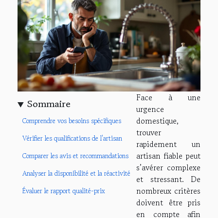
Face à une
Sommaire
urgence
domestique,
Comprendre vos besoins spécifiques
trouver
Vérifier les qualifications de l'artisan
rapidement un
artisan fiable peut
Comparer les avis et recommandations
s’avérer complexe
Analyser la disponibilité et la réactivité
et stressant. De
nombreux critères
Évaluer le rapport qualité-prix
doivent être pris
en compte afin