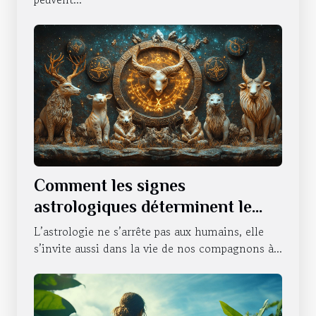
Comment les signes
astrologiques déterminent le
caractère de nos animaux
L’astrologie ne s’arrête pas aux humains, elle
domestiques
s’invite aussi dans la vie de nos compagnons à...