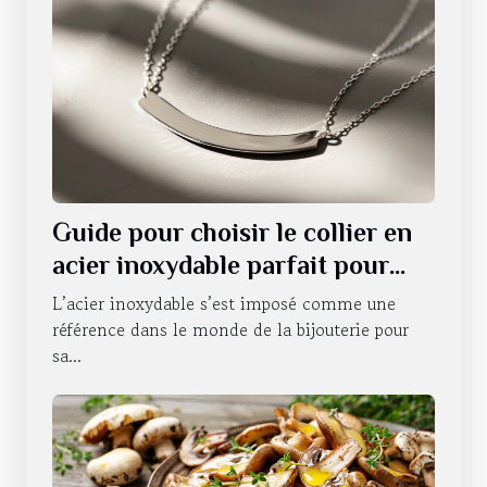
Guide pour choisir le collier en
acier inoxydable parfait pour
chaque occasion
L’acier inoxydable s’est imposé comme une
référence dans le monde de la bijouterie pour
sa...