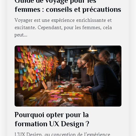
Guide de voyage pour les
femmes : conseils et précautions
Voyager est une expérience enrichissante et
excitante. Cependant, pour les femmes, cela
peut...
Pourquoi opter pour la
formation UX Design ?
L’UX Design, ou conception de l’expérience