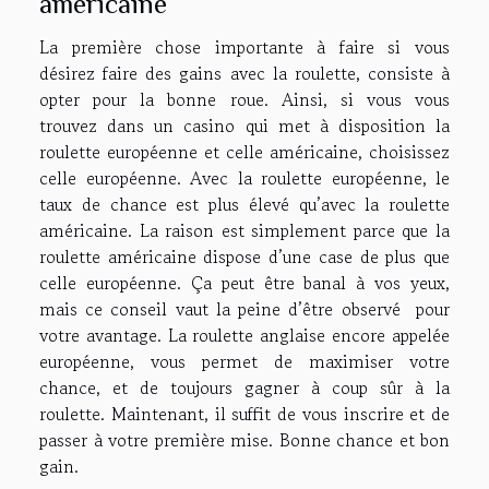
américaine
La première chose importante à faire si vous
désirez faire des gains avec la roulette, consiste à
opter pour la bonne roue. Ainsi, si vous vous
trouvez dans un casino qui met à disposition la
roulette européenne et celle américaine, choisissez
celle européenne. Avec la roulette européenne, le
taux de chance est plus élevé qu’avec la roulette
américaine. La raison est simplement parce que la
roulette américaine dispose d’une case de plus que
celle européenne. Ça peut être banal à vos yeux,
mais ce conseil vaut la peine d’être observé pour
votre avantage. La roulette anglaise encore appelée
européenne, vous permet de maximiser votre
chance, et de toujours gagner à coup sûr à la
roulette. Maintenant, il suffit de vous inscrire et de
passer à votre première mise. Bonne chance et bon
gain.