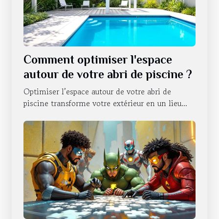
Comment optimiser l'espace
autour de votre abri de piscine ?
Optimiser l’espace autour de votre abri de
piscine transforme votre extérieur en un lieu...