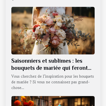
Saisonniers et sublimes : les
bouquets de mariée qui feront
battre votre cœur tout au long
Vous cherchez de l’inspiration pour les bouquets
de l'année
de mariée ? Si vous ne connaissez pas grand-
chose...