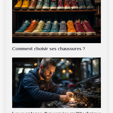
Comment choisir ses chaussures ?