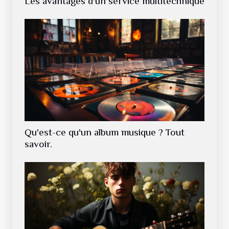
Les avantages d'un service multitechnique
Qu'est-ce qu'un album musique ? Tout
savoir.