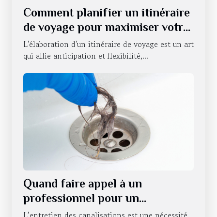
Comment planifier un itinéraire
de voyage pour maximiser votre
expérience
L'élaboration d'un itinéraire de voyage est un art
qui allie anticipation et flexibilité,...
Quand faire appel à un
professionnel pour un
débouchage de canalisations à
L’entretien des canalisations est une nécessité