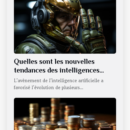
Quelles sont les nouvelles
tendances des intelligences
artificielles sur le statut du
L’avènement de l’intelligence artificielle a
NVIDIA ?
favorisé l’évolution de plusieurs...