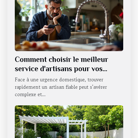
Comment choisir le meilleur
service d'artisans pour vos
urgences domestiques ?
Face à une urgence domestique, trouver
rapidement un artisan fiable peut s’avérer
complexe et...