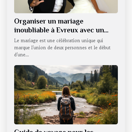
Organiser un mariage
inoubliable à Evreux avec un
photobooth
Le mariage est une célébration unique qui
marque l'union de deux personnes et le début
d'une...