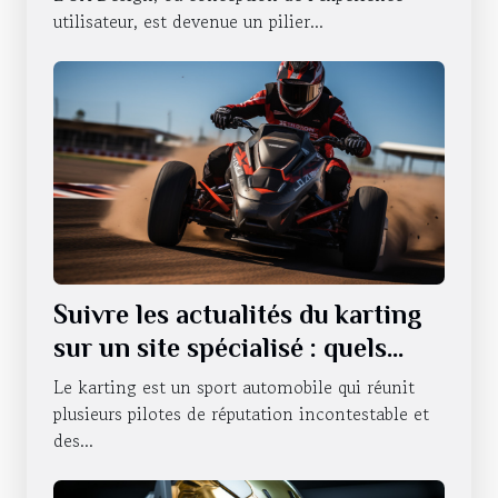
utilisateur, est devenue un pilier...
Suivre les actualités du karting
sur un site spécialisé : quels
sont les avantages qui en
Le karting est un sport automobile qui réunit
découlent ?
plusieurs pilotes de réputation incontestable et
des...