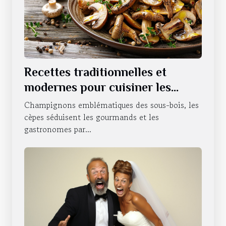
Recettes traditionnelles et
modernes pour cuisiner les
cèpes
Champignons emblématiques des sous-bois, les
cèpes séduisent les gourmands et les
gastronomes par...