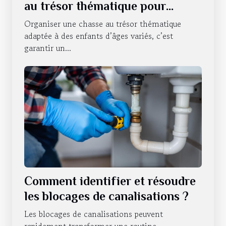
au trésor thématique pour
enfants de différents âges ?
Organiser une chasse au trésor thématique
adaptée à des enfants d’âges variés, c’est
garantir un...
Comment identifier et résoudre
les blocages de canalisations ?
Les blocages de canalisations peuvent
rapidement transformer une routine