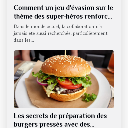
Comment un jeu d'évasion sur le
thème des super-héros renforce
le travail d'équipe ?
Dans le monde actuel, la collaboration n'a
jamais été aussi recherchée, particulièrement
dans les...
Les secrets de préparation des
burgers pressés avec des