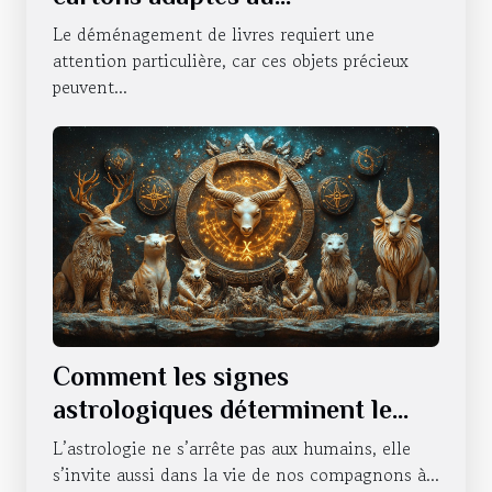
déménagement de livres
Le déménagement de livres requiert une
attention particulière, car ces objets précieux
peuvent...
Comment les signes
astrologiques déterminent le
caractère de nos animaux
L’astrologie ne s’arrête pas aux humains, elle
domestiques
s’invite aussi dans la vie de nos compagnons à...