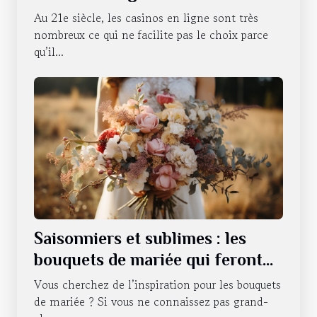
lancer
Au 21e siècle, les casinos en ligne sont très
nombreux ce qui ne facilite pas le choix parce
qu’il...
Saisonniers et sublimes : les
bouquets de mariée qui feront
battre votre cœur tout au long
Vous cherchez de l’inspiration pour les bouquets
de l'année
de mariée ? Si vous ne connaissez pas grand-