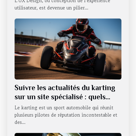
L’UX Design, ou conception de l’expérience
utilisateur, est devenue un pilier...
Suivre les actualités du karting
sur un site spécialisé : quels
sont les avantages qui en
Le karting est un sport automobile qui réunit
découlent ?
plusieurs pilotes de réputation incontestable et
des...