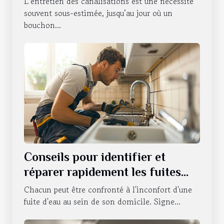
L’entretien des canalisations est une nécessité
Strasbourg ?
souvent sous-estimée, jusqu’au jour où un
bouchon...
Conseils pour identifier et
réparer rapidement les fuites
d'eau
Chacun peut être confronté à l'inconfort d'une
fuite d'eau au sein de son domicile. Signe...