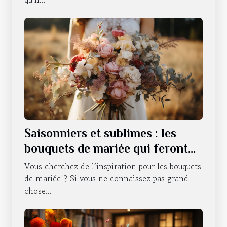
Saisonniers et sublimes : les
bouquets de mariée qui feront
battre votre cœur tout au long
Vous cherchez de l’inspiration pour les bouquets
de l'année
de mariée ? Si vous ne connaissez pas grand-
chose...