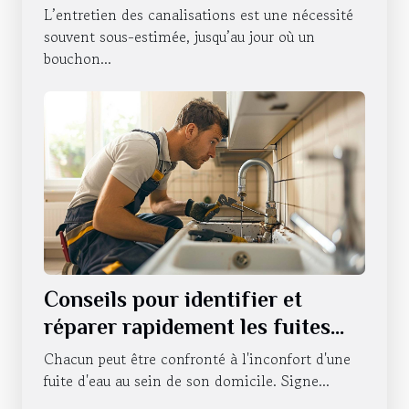
débouchage de canalisations à
L’entretien des canalisations est une nécessité
Strasbourg ?
souvent sous-estimée, jusqu’au jour où un
bouchon...
Conseils pour identifier et
réparer rapidement les fuites
d'eau
Chacun peut être confronté à l'inconfort d'une
fuite d'eau au sein de son domicile. Signe...