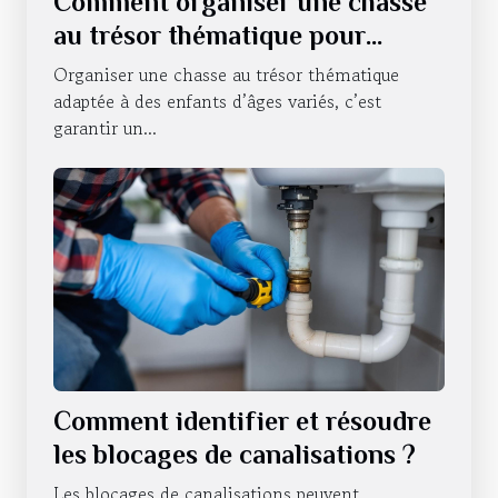
Comment organiser une chasse
au trésor thématique pour
enfants de différents âges ?
Organiser une chasse au trésor thématique
adaptée à des enfants d’âges variés, c’est
garantir un...
Comment identifier et résoudre
les blocages de canalisations ?
Les blocages de canalisations peuvent