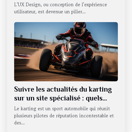
L’UX Design, ou conception de l’expérience
utilisateur, est devenue un pilier...
Suivre les actualités du karting
sur un site spécialisé : quels
sont les avantages qui en
Le karting est un sport automobile qui réunit
découlent ?
plusieurs pilotes de réputation incontestable et
des...