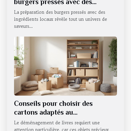
burgers pressés avec des
ingrédients locaux
La préparation des burgers pressés avec des
ingrédients locaux révèle tout un univers de
saveurs...
Conseils pour choisir des
cartons adaptés au
déménagement de livres
Le déménagement de livres requiert une
attention particulière, car ces objets précieux