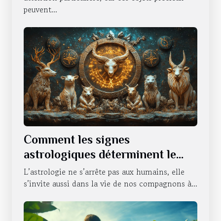
peuvent...
Comment les signes
astrologiques déterminent le
caractère de nos animaux
L’astrologie ne s’arrête pas aux humains, elle
domestiques
s’invite aussi dans la vie de nos compagnons à...