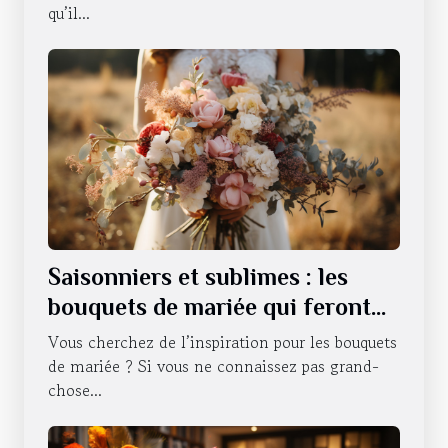
qu’il...
Saisonniers et sublimes : les
bouquets de mariée qui feront
battre votre cœur tout au long
Vous cherchez de l’inspiration pour les bouquets
de l'année
de mariée ? Si vous ne connaissez pas grand-
chose...