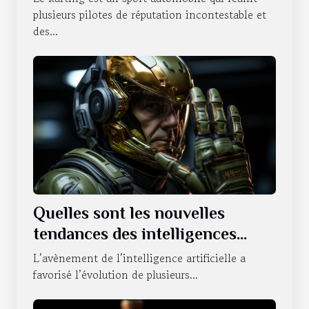
découlent ?
plusieurs pilotes de réputation incontestable et
des...
Quelles sont les nouvelles
tendances des intelligences
artificielles sur le statut du
L’avènement de l’intelligence artificielle a
NVIDIA ?
favorisé l’évolution de plusieurs...