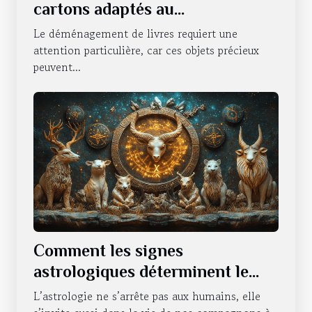
cartons adaptés au
déménagement de livres
Le déménagement de livres requiert une
attention particulière, car ces objets précieux
peuvent...
Comment les signes
astrologiques déterminent le
caractère de nos animaux
L’astrologie ne s’arrête pas aux humains, elle