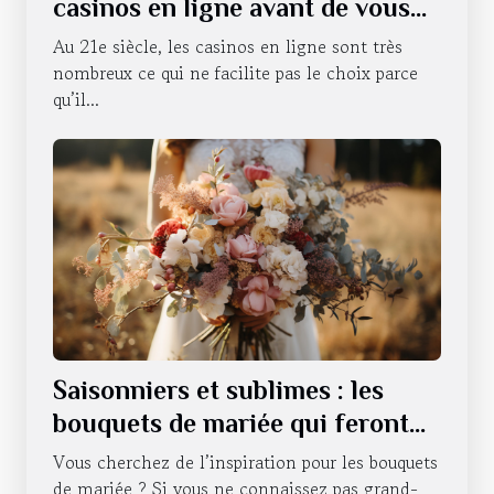
casinos en ligne avant de vous
lancer
Au 21e siècle, les casinos en ligne sont très
nombreux ce qui ne facilite pas le choix parce
qu’il...
Saisonniers et sublimes : les
bouquets de mariée qui feront
battre votre cœur tout au long
Vous cherchez de l’inspiration pour les bouquets
de l'année
de mariée ? Si vous ne connaissez pas grand-