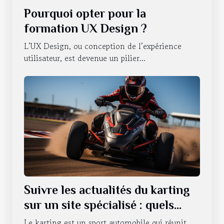
Pourquoi opter pour la
formation UX Design ?
L’UX Design, ou conception de l’expérience
utilisateur, est devenue un pilier...
Suivre les actualités du karting
sur un site spécialisé : quels
sont les avantages qui en
Le karting est un sport automobile qui réunit