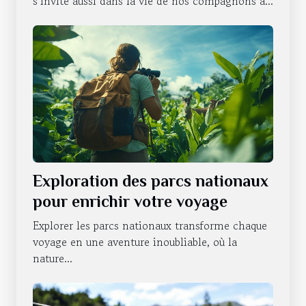
domestiques
s’invite aussi dans la vie de nos compagnons à...
Exploration des parcs nationaux
pour enrichir votre voyage
Explorer les parcs nationaux transforme chaque
voyage en une aventure inoubliable, où la
nature...