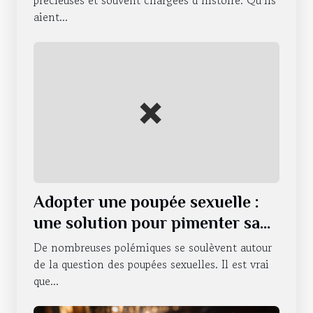
précieuses et souvent chargées d’histoire. Qu’ils
aient...
Adopter une poupée sexuelle :
une solution pour pimenter sa
vie sexuelle ?
De nombreuses polémiques se soulèvent autour
de la question des poupées sexuelles. Il est vrai
que...