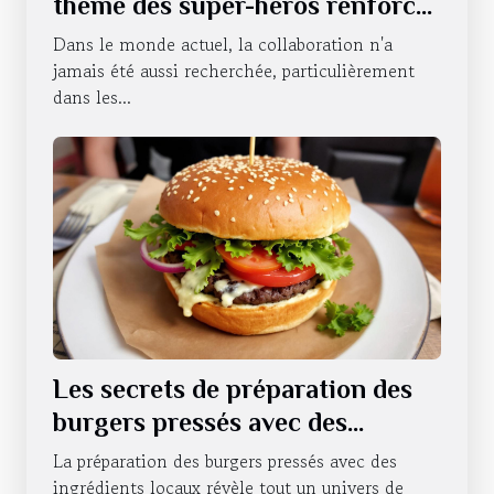
thème des super-héros renforce
le travail d'équipe ?
Dans le monde actuel, la collaboration n'a
jamais été aussi recherchée, particulièrement
dans les...
Les secrets de préparation des
burgers pressés avec des
ingrédients locaux
La préparation des burgers pressés avec des
ingrédients locaux révèle tout un univers de