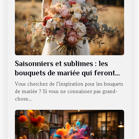
Saisonniers et sublimes : les
bouquets de mariée qui feront
battre votre cœur tout au long
Vous cherchez de l’inspiration pour les bouquets
de l'année
de mariée ? Si vous ne connaissez pas grand-
chose...