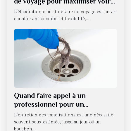
de voyage pour maximiser votre
expérience
L'élaboration d'un itinéraire de voyage est un art
qui allie anticipation et flexibilité,...
Quand faire appel à un
professionnel pour un
débouchage de canalisations à
L’entretien des canalisations est une nécessité
Strasbourg ?
souvent sous-estimée, jusqu’au jour où un
bouchon...