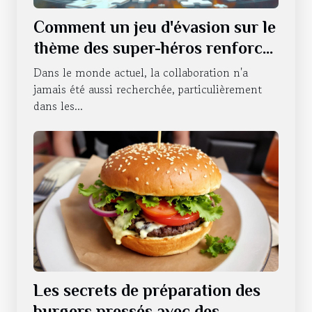
Comment un jeu d'évasion sur le
thème des super-héros renforce
le travail d'équipe ?
Dans le monde actuel, la collaboration n'a
jamais été aussi recherchée, particulièrement
dans les...
Les secrets de préparation des
burgers pressés avec des