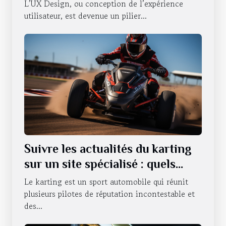
L’UX Design, ou conception de l’expérience
utilisateur, est devenue un pilier...
Suivre les actualités du karting
sur un site spécialisé : quels
sont les avantages qui en
Le karting est un sport automobile qui réunit
découlent ?
plusieurs pilotes de réputation incontestable et
des...