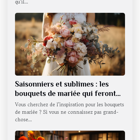
qu’il...
Saisonniers et sublimes : les
bouquets de mariée qui feront
battre votre cœur tout au long
Vous cherchez de l’inspiration pour les bouquets
de l'année
de mariée ? Si vous ne connaissez pas grand-
chose...