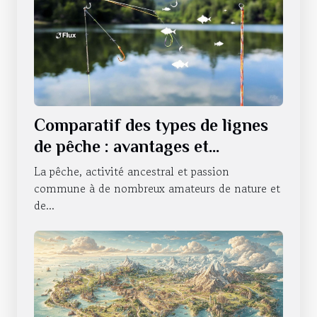
Comparatif des types de lignes
de pêche : avantages et
utilisations
La pêche, activité ancestral et passion
commune à de nombreux amateurs de nature et
de...