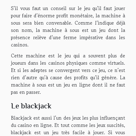
S’il vous faut un conseil sur le jeu qu’il faut jouer
pour faire d’énorme profit monétaire, la machine à
sous sera bien convenable. Comme l’indique déjà
son nom, la machine à sous est un jeu dont la
présence relève d’une ferme impérative dans les
casinos.
Cette machine est le jeu qui a souvent plus de
joueurs dans les casinos physiques comme virtuels.
Et si les adeptes se convergent vers ce jeu, ce n’est
rien d’autre qu’à cause des profits qu’il génère. La
machine à sous est un jeu en ligne dont il ne faut
pas en passer.
Le blackjack
Blackjack est aussi l’un des jeux les plus influençant
du casino en ligne. Et tout comme les jeux suscités,
blackjack est un jeu très facile à jouer. Si vous