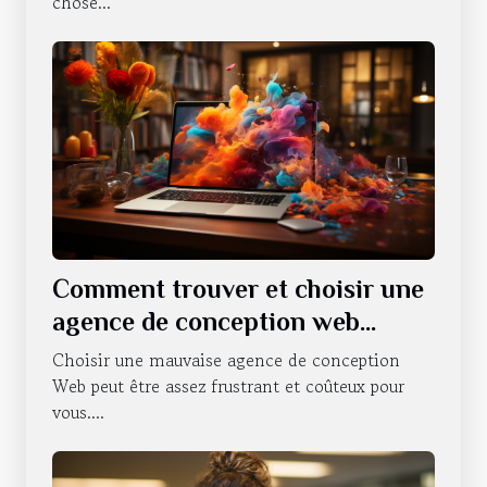
chose...
Comment trouver et choisir une
agence de conception web
professionnelle ?
Choisir une mauvaise agence de conception
Web peut être assez frustrant et coûteux pour
vous....