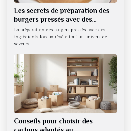
Les secrets de préparation des
burgers pressés avec des
ingrédients locaux
La préparation des burgers pressés avec des
ingrédients locaux révèle tout un univers de
saveurs...
Conseils pour choisir des
cartons adaptés au