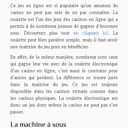
Ce jeu en ligne est si populaire qu’un amateur du
casino ne peut pas nier de ne pas connaitre. La
roulette est l’un des jeux des casinos en ligne qui a
permis à de nombreux joueurs de gagner d’énormes
sous. Découvrez plus tout
en cliquant ici
. La
roulette peut bien paraître simple, mais il faut avoir
une maitrise du jeu pour en bénéficier.
En effet, de la même manière, nombreux sont ceux
qui gagne leur vie avec de la roulette électronique
d’un casino en ligne, c’est aussi le contraire pour
d’autres qui perdent. La différence se trouve juste
dans la maitrise du jeu. Ce jeu est toujours
disponible dans les casinos virtuels comme dans
les casinos physiques. La roulette électronique est
donc un jeu dont même le casino ne peut pas s’en
passer.
La machine à sous