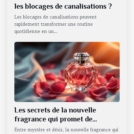
les blocages de canalisations ?
Les blocages de canalisations peuvent
rapidement transformer une routine
quotidienne en un...
Les secrets de la nouvelle
fragrance qui promet de
révolutionner la séduction
Entre mystère et désir, la nouvelle fragrance qui