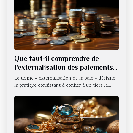
Que faut-il comprendre de
l'externalisation des paiements
d'une entreprise ?
Le terme « externalisation de la paie » désigne
la pratique consistant à confier à un tiers la...