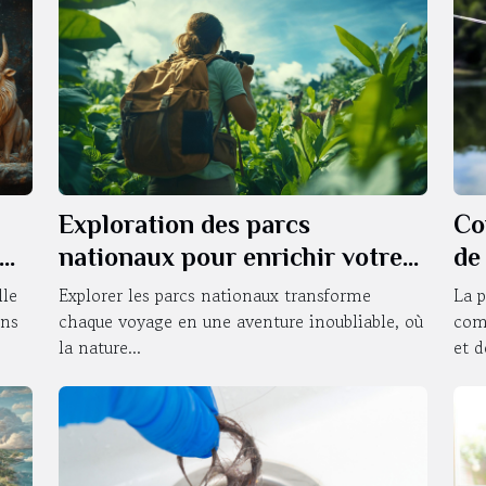
Exploration des parcs
Co
nationaux pour enrichir votre
de
voyage
ut
lle
Explorer les parcs nationaux transforme
La p
ons
chaque voyage en une aventure inoubliable, où
com
la nature...
et de