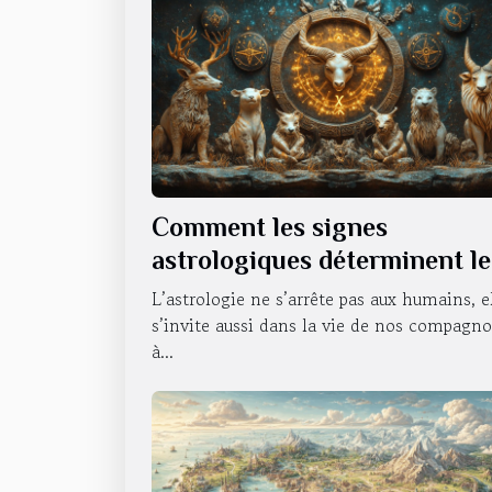
Comment les signes
astrologiques déterminent le
caractère de nos animaux
L’astrologie ne s’arrête pas aux humains, e
domestiques
s’invite aussi dans la vie de nos compagn
à...