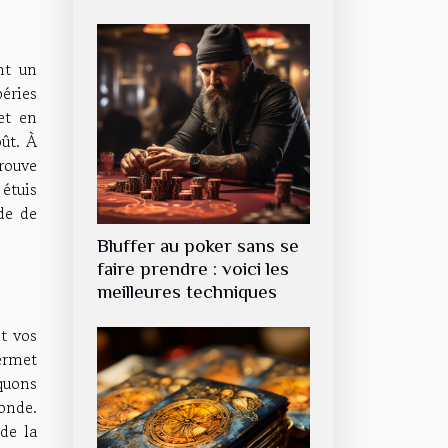
nt un
péries
et en
oût. À
rouve
 étuis
de de
Bluffer au poker sans se
faire prendre : voici les
meilleures techniques
t vos
ermet
quons
onde.
de la