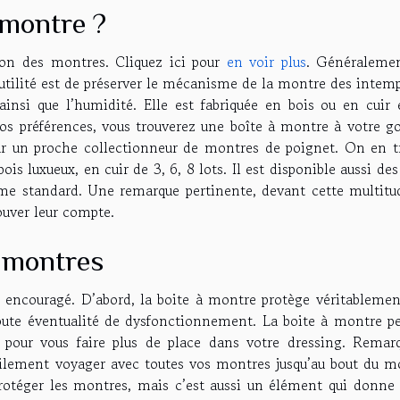
 montre ?
ion des montres. Cliquez ici pour
en voir plus
. Généraleme
’utilité est de préserver le mécanisme de la montre des intem
 ainsi que l’humidité. Elle est fabriquée en bois ou en cuir 
 vos préférences, vous trouverez une boîte à montre à votre g
our un proche collectionneur de montres de poignet. On en t
 luxueux, en cuir de 3, 6, 8 lots. Il est disponible aussi des
rme standard. Une remarque pertinente, devant cette multitu
ouver leur compte.
s montres
 encouragé. D’abord, la boite à montre protège véritablemen
toute éventualité de dysfonctionnement. La boite à montre p
pour vous faire plus de place dans votre dressing. Remar
cilement voyager avec toutes vos montres jusqu’au bout du m
rotéger les montres, mais c’est aussi un élément qui donne 