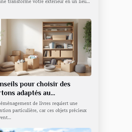
ine transforme votre extérieur en un lieu...
nseils pour choisir des
rtons adaptés au
ménagement de livres
déménagement de livres requiert une
ntion particulière, car ces objets précieux
ent...