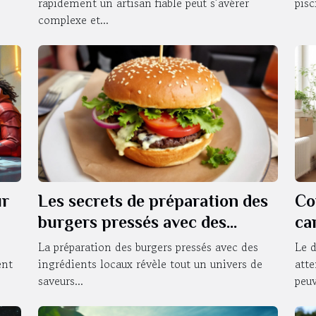
rapidement un artisan fiable peut s’avérer
pisc
complexe et...
ur
Les secrets de préparation des
Co
burgers pressés avec des
ca
ingrédients locaux
dé
La préparation des burgers pressés avec des
Le 
ent
ingrédients locaux révèle tout un univers de
atte
saveurs...
peuv