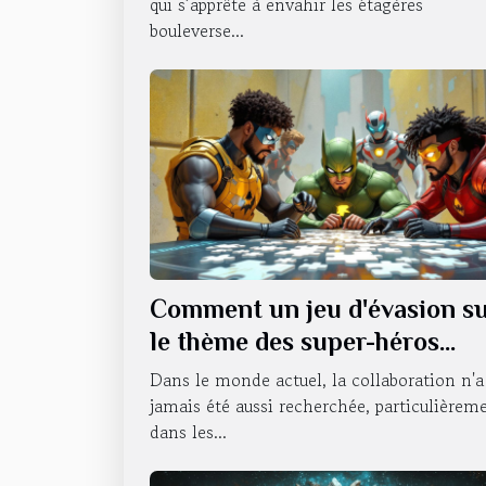
qui s’apprête à envahir les étagères
bouleverse...
Comment un jeu d'évasion s
le thème des super-héros
renforce le travail d'équipe ?
Dans le monde actuel, la collaboration n'a
jamais été aussi recherchée, particulièrem
dans les...