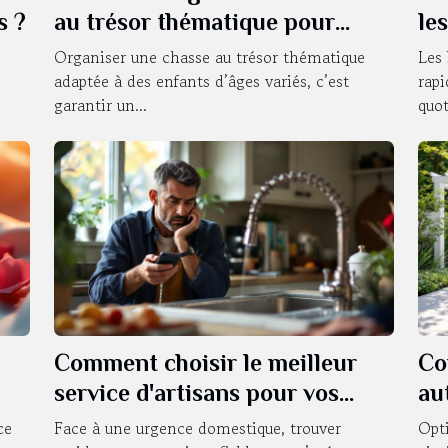
s ?
au trésor thématique pour
le
enfants de différents âges ?
Organiser une chasse au trésor thématique
Les 
adaptée à des enfants d’âges variés, c’est
rap
garantir un...
quot
Comment choisir le meilleur
Co
service d'artisans pour vos
au
urgences domestiques ?
?
ce
Face à une urgence domestique, trouver
Opti