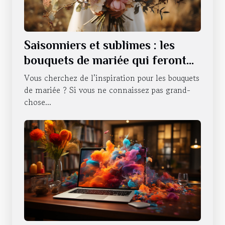
Saisonniers et sublimes : les
bouquets de mariée qui feront
battre votre cœur tout au long
Vous cherchez de l’inspiration pour les bouquets
de l'année
de mariée ? Si vous ne connaissez pas grand-
chose...