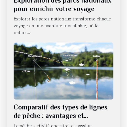
Exploration des parcs nationaux
pour enrichir votre voyage
Explorer les parcs nationaux transforme chaque
voyage en une aventure inoubliable, où la
nature...
Comparatif des types de lignes
de pêche : avantages et
utilisations
La pêche, activité ancestral et passion