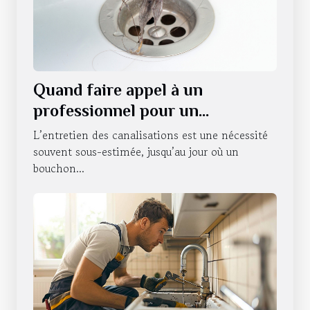
Quand faire appel à un
professionnel pour un
débouchage de canalisations à
L’entretien des canalisations est une nécessité
Strasbourg ?
souvent sous-estimée, jusqu’au jour où un
bouchon...