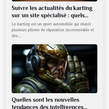
Suivre les actualités du karting
sur un site spécialisé : quels
sont les avantages qui en
Le karting est un sport automobile qui réunit
découlent ?
plusieurs pilotes de réputation incontestable et
des...
Quelles sont les nouvelles
tendances des intelligences