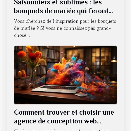
Saisonniers et sublimes : les
bouquets de mariée qui feront
battre votre cœur tout au long
Vous cherchez de l’inspiration pour les bouquets
de l'année
de mariée ? Si vous ne connaissez pas grand-
chose...
Comment trouver et choisir une
agence de conception web
professionnelle ?