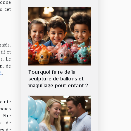
bonne
s cet
abis.
tif et
s. Le
on, de
Pourquoi faire de la
i
.
sculpture de ballons et
maquillage pour enfant ?
einte
poids
t être
ce de
es de