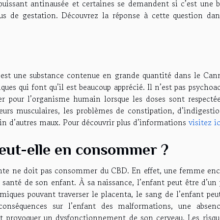
puissant antinausée et certaines se demandent si c’est une 
s de gestation. Découvrez la réponse à cette question dan
est une substance contenue en grande quantité dans le Cann
ues qui font qu’il est beaucoup apprécié. Il n’est pas psychoac
er pour l’organisme humain lorsque les doses sont respectée
leurs musculaires, les problèmes de constipation, d’indigesti
ein d’autres maux. Pour découvrir plus d’informations
visitez ic
eut-elle en consommer ?
nte ne doit pas consommer du CBD. En effet, une femme enc
anté de son enfant. À sa naissance, l’enfant peut être d’un 
imiques pouvant traverser le placenta, le sang de l’enfant peu
conséquences sur l’enfant des malformations, une absen
 provoquer un dysfonctionnement de son cerveau. Les risqu