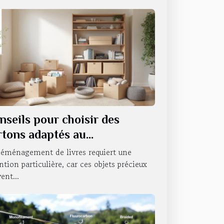
nseils pour choisir des
rtons adaptés au
ménagement de livres
déménagement de livres requiert une
ntion particulière, car ces objets précieux
ent...