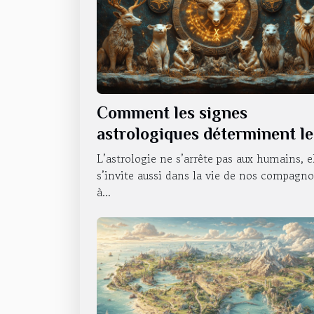
Comment les signes
astrologiques déterminent le
caractère de nos animaux
L’astrologie ne s’arrête pas aux humains, e
domestiques
s’invite aussi dans la vie de nos compagn
à...