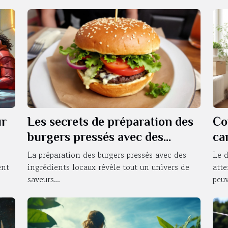
ur
Les secrets de préparation des
Co
burgers pressés avec des
ca
ingrédients locaux
dé
La préparation des burgers pressés avec des
Le 
ent
ingrédients locaux révèle tout un univers de
atte
saveurs...
peuv