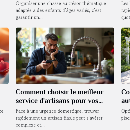
enfants de différents âges ?
Organiser une chasse au trésor thématique
Les 
adaptée à des enfants d’âges variés, c’est
rap
garantir un...
quot
Comment choisir le meilleur
Co
service d'artisans pour vos
au
urgences domestiques ?
?
ce
Face à une urgence domestique, trouver
Opti
rapidement un artisan fiable peut s’avérer
pisc
complexe et...