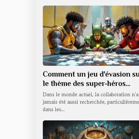
Comment un jeu d'évasion s
le thème des super-héros
renforce le travail d'équipe ?
Dans le monde actuel, la collaboration n'a
jamais été aussi recherchée, particulièrem
dans les...