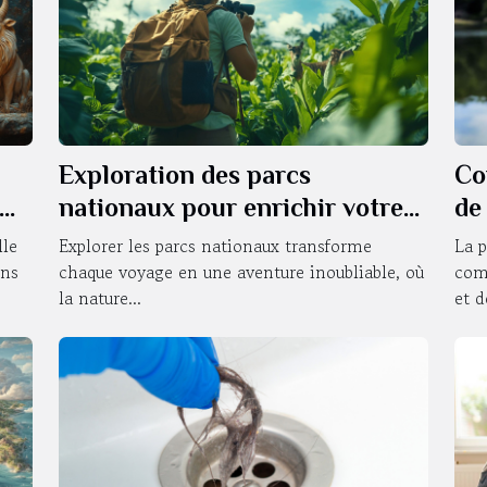
Exploration des parcs
Co
nationaux pour enrichir votre
de
voyage
ut
lle
Explorer les parcs nationaux transforme
La p
ons
chaque voyage en une aventure inoubliable, où
com
la nature...
et de