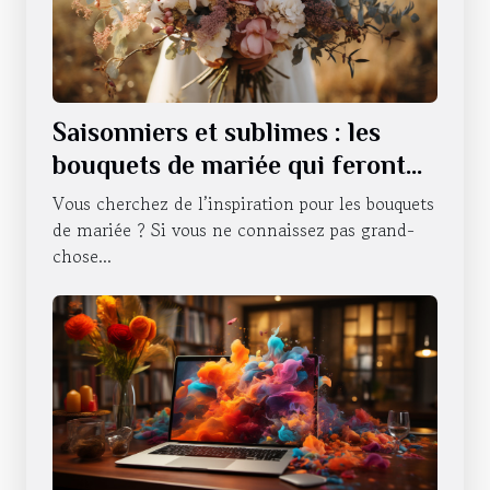
Saisonniers et sublimes : les
bouquets de mariée qui feront
battre votre cœur tout au long
Vous cherchez de l’inspiration pour les bouquets
de l'année
de mariée ? Si vous ne connaissez pas grand-
chose...