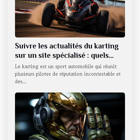
Suivre les actualités du karting
sur un site spécialisé : quels
sont les avantages qui en
Le karting est un sport automobile qui réunit
découlent ?
plusieurs pilotes de réputation incontestable et
des...