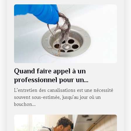
Quand faire appel à un
professionnel pour un
débouchage de canalisations à
L’entretien des canalisations est une nécessité
Strasbourg ?
souvent sous-estimée, jusqu’au jour où un
bouchon...