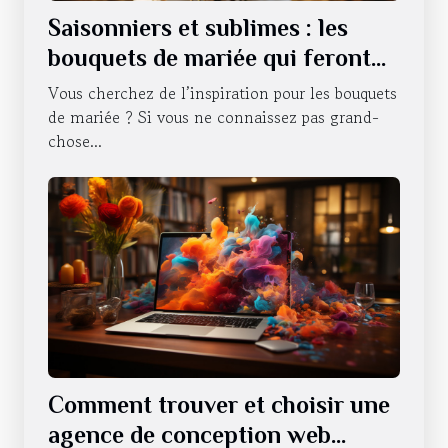
Saisonniers et sublimes : les
bouquets de mariée qui feront
battre votre cœur tout au long
Vous cherchez de l’inspiration pour les bouquets
de l'année
de mariée ? Si vous ne connaissez pas grand-
chose...
Comment trouver et choisir une
agence de conception web