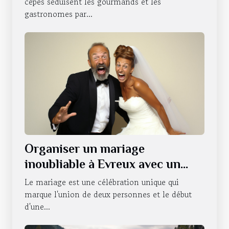
cèpes séduisent les gourmands et les
gastronomes par...
Organiser un mariage
inoubliable à Evreux avec un
photobooth
Le mariage est une célébration unique qui
marque l'union de deux personnes et le début
d'une...