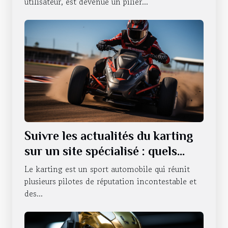
utilisateur, est devenue un pilier...
Suivre les actualités du karting
sur un site spécialisé : quels
sont les avantages qui en
Le karting est un sport automobile qui réunit
découlent ?
plusieurs pilotes de réputation incontestable et
des...