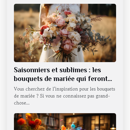
Saisonniers et sublimes : les
bouquets de mariée qui feront
battre votre cœur tout au long
Vous cherchez de l’inspiration pour les bouquets
de l'année
de mariée ? Si vous ne connaissez pas grand-
chose...