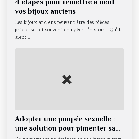
4 étapes pour remettre à neuf
vos bijoux anciens
Les bijoux anciens peuvent être des pièces
précieuses et souvent chargées d’histoire. Qu’ils
aient...
Adopter une poupée sexuelle :
une solution pour pimenter sa
vie sexuelle ?
De nombreuses polémiques se soulèvent autour