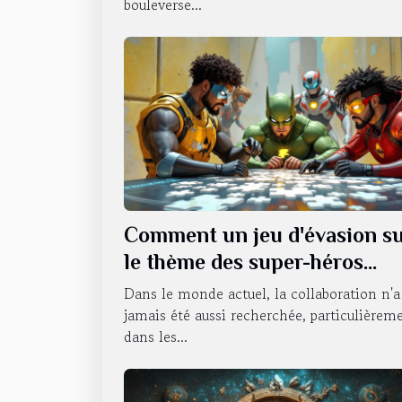
bouleverse...
Comment un jeu d'évasion s
le thème des super-héros
renforce le travail d'équipe ?
Dans le monde actuel, la collaboration n'a
jamais été aussi recherchée, particulièrem
dans les...