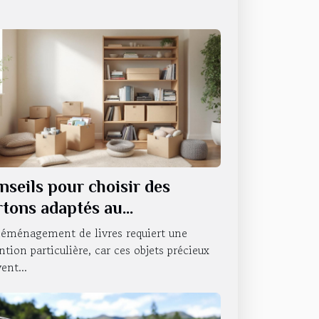
nseils pour choisir des
rtons adaptés au
ménagement de livres
déménagement de livres requiert une
ntion particulière, car ces objets précieux
ent...