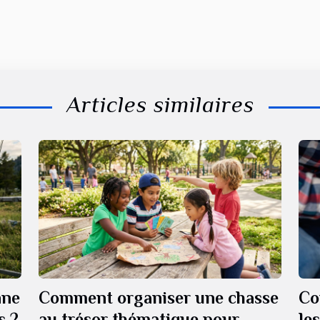
Articles similaires
nne
Comment organiser une chasse
Co
s ?
au trésor thématique pour
le