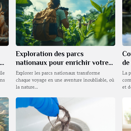
Exploration des parcs
Co
nationaux pour enrichir votre
de
voyage
ut
lle
Explorer les parcs nationaux transforme
La p
ons
chaque voyage en une aventure inoubliable, où
com
la nature...
et de