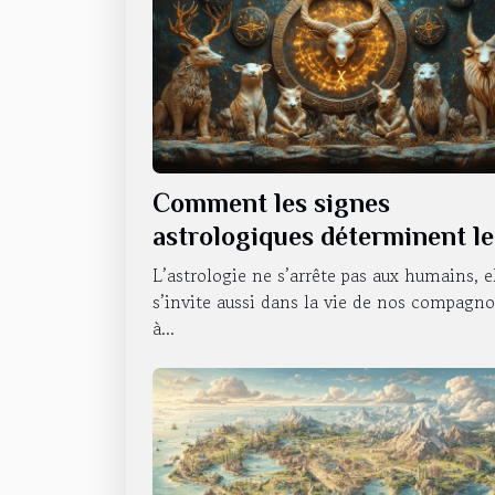
Comment les signes
astrologiques déterminent le
caractère de nos animaux
L’astrologie ne s’arrête pas aux humains, e
domestiques
s’invite aussi dans la vie de nos compagn
à...