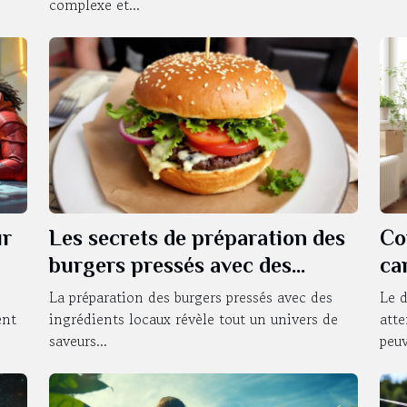
complexe et...
ur
Les secrets de préparation des
Co
burgers pressés avec des
ca
ingrédients locaux
dé
La préparation des burgers pressés avec des
Le 
ent
ingrédients locaux révèle tout un univers de
atte
saveurs...
peuv