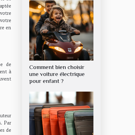
aptée
 votre
votre
dre en
ce de
Comment bien choisir
dent à
une voiture électrique
ouvent
pour enfant ?
auteur
. Par
ves de