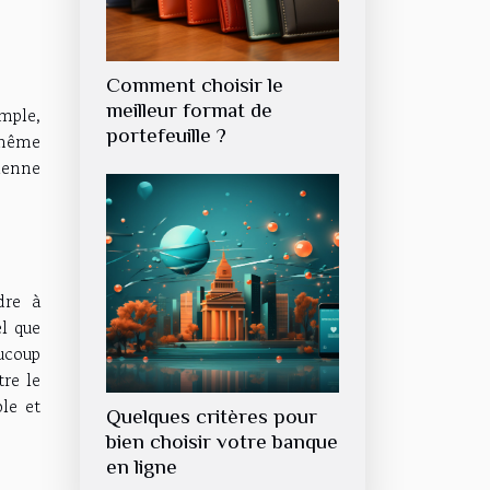
Comment choisir le
meilleur format de
mple,
portefeuille ?
 même
ienne
dre à
el que
ucoup
tre le
ble et
Quelques critères pour
bien choisir votre banque
en ligne