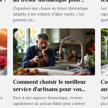
enfants de différents âges ?
Organiser une chasse au trésor thématique
Les 
adaptée à des enfants d’âges variés, c’est
rap
garantir un...
quot
Comment choisir le meilleur
Co
service d'artisans pour vos
au
urgences domestiques ?
?
ce
Face à une urgence domestique, trouver
Opti
rapidement un artisan fiable peut s’avérer
pisc