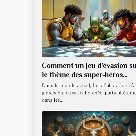
Comment un jeu d'évasion s
le thème des super-héros
renforce le travail d'équipe ?
Dans le monde actuel, la collaboration n'a
jamais été aussi recherchée, particulièrem
dans les...