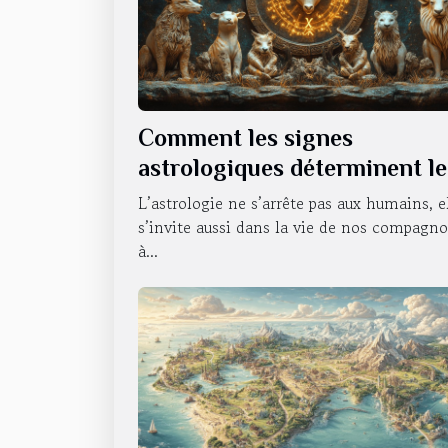
Comment les signes
astrologiques déterminent le
caractère de nos animaux
L’astrologie ne s’arrête pas aux humains, e
domestiques
s’invite aussi dans la vie de nos compagn
à...