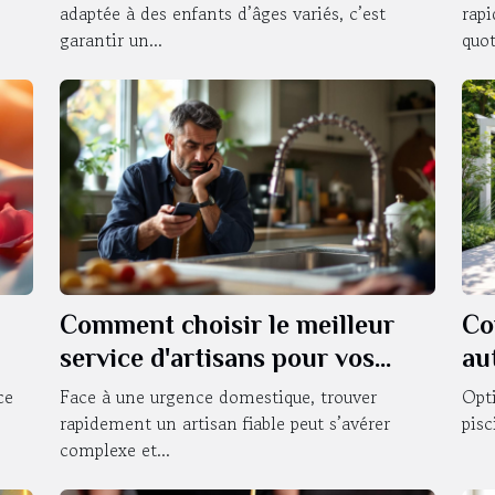
adaptée à des enfants d’âges variés, c’est
rap
garantir un...
quot
Comment choisir le meilleur
Co
service d'artisans pour vos
au
urgences domestiques ?
?
ce
Face à une urgence domestique, trouver
Opti
rapidement un artisan fiable peut s’avérer
pisc
complexe et...