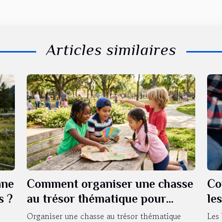
Articles similaires
nne
Comment organiser une chasse
Co
s ?
au trésor thématique pour
le
enfants de différents âges ?
Organiser une chasse au trésor thématique
Les 