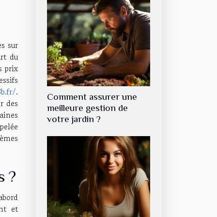
s sur
rt du
s prix
ssifs
b.fr/
.
Comment assurer une
r des
meilleure gestion de
aines
votre jardin ?
pelée
lèmes
s ?
abord
nt et