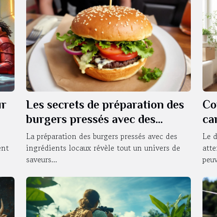
ur
Les secrets de préparation des
Co
burgers pressés avec des
ca
ingrédients locaux
dé
La préparation des burgers pressés avec des
Le 
ent
ingrédients locaux révèle tout un univers de
atte
saveurs...
peuv