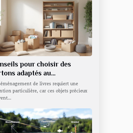
nseils pour choisir des
rtons adaptés au
ménagement de livres
déménagement de livres requiert une
ntion particulière, car ces objets précieux
ent...