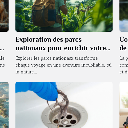
Exploration des parcs
Co
nationaux pour enrichir votre
de
voyage
ut
lle
Explorer les parcs nationaux transforme
La p
ons
chaque voyage en une aventure inoubliable, où
com
la nature...
et de