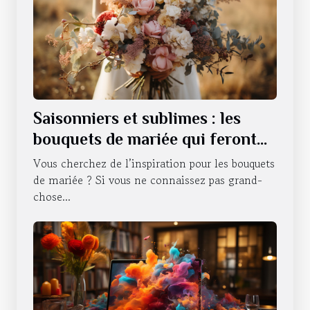
Saisonniers et sublimes : les
bouquets de mariée qui feront
battre votre cœur tout au long
Vous cherchez de l’inspiration pour les bouquets
de l'année
de mariée ? Si vous ne connaissez pas grand-
chose...