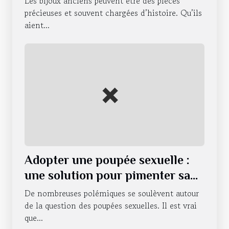
Les bijoux anciens peuvent être des pièces
précieuses et souvent chargées d’histoire. Qu’ils
aient...
Adopter une poupée sexuelle :
une solution pour pimenter sa
vie sexuelle ?
De nombreuses polémiques se soulèvent autour
de la question des poupées sexuelles. Il est vrai
que...