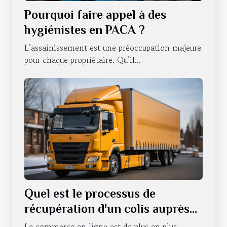
Pourquoi faire appel à des
hygiénistes en PACA ?
L’assainissement est une préoccupation majeure
pour chaque propriétaire. Qu’il...
Quel est le processus de
récupération d'un colis auprès
d'un relais pick-up ?
Le commerce en ligne est de plus en plus